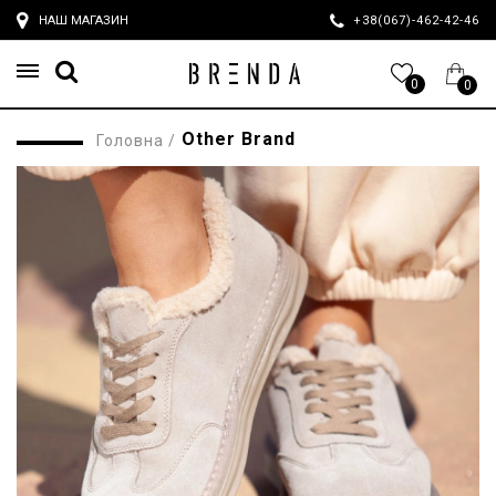
НАШ МАГАЗИН
+38(067)-462-42-4
0
0
Other Brand
Головна
/