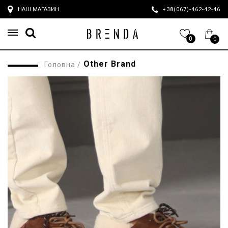
НАШ МАГАЗИН
+38(067)-462-42-4
0
0
Other Brand
Головна
/