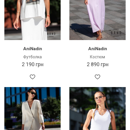
AniNadin
AniNadin
Футболка
Костюм
2 190 грн
2 890 грн