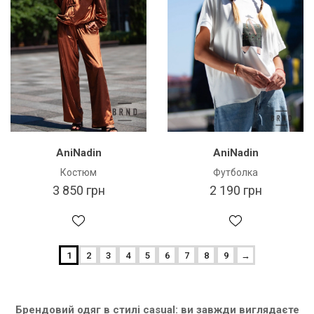
AniNadin
AniNadin
Костюм
Футболка
3 850 грн
2 190 грн
1
2
3
4
5
6
7
8
9
→
Брендовий одяг в стилі casual: ви завжди виглядаєте