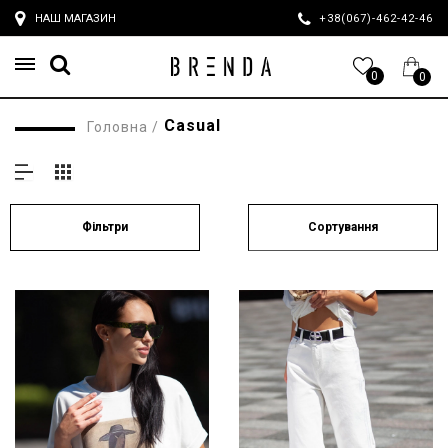
НАШ МАГАЗИН
+38(067)-462-42-4
0
0
Casual
Головна
/
Сортування
Фільтри