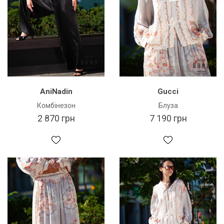
AniNadin
Gucci
Комбінезон
Блуза
2 870 грн
7 190 грн