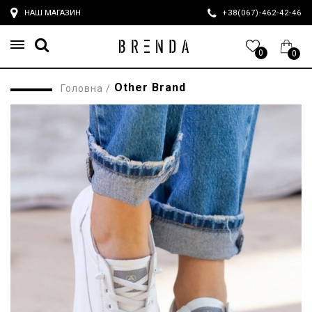
НАШ МАГАЗИН
+38(067)-462-42-4
0
0
Other Brand
Головна
/