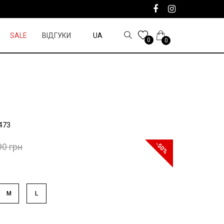
SALE
ВІДГУКИ
UA
0
0
473
-50%
90 грн
M
L