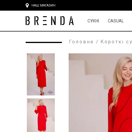
НАШ МАГАЗИН
СУКНІ
CASUAL
Головна
/
Короткі с