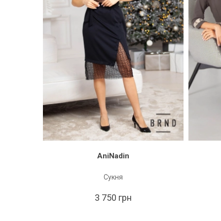
AniNadin
Сукня
3 750 грн