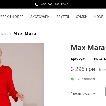
+38(067)-462-42-46
ВЕРХНІЙ ОДЯГ
АКСЕСУАРИ
ВЗУТТЯ
СУМКИ
HOME
укні
/
Max Mara
Max Mara
Артикул:
BR24-1
3 295 грн
6 5
В наявності
розмір одягу