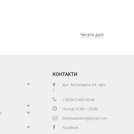
Читати далі
КОНТАКТИ
вул. Антоновича 24, офіс
ки
7
дигани
+38(067)-462-42-46
Пн-Нд 12:00 — 20:00
и
Г
brendaukraine@gmail.com
г
икотаж
вики
Facebook
рти
і