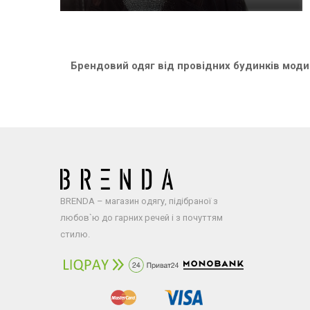
Брендовий одяг від провідних будинків моди:
BRENDA – магазин одягу, підібраної з
любов`ю до гарних речей і з почуттям
стилю.