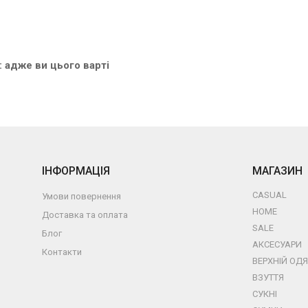
 адже ви цього варті
ІНФОРМАЦІЯ
МАГАЗИН
CASUAL
Умови повернення
Блузи, сороч
HOME
Доставка та оплата
Жакети, кар
SALE
Блог
Комбінезони
АКСЕСУАРИ
Контакти
Костюми
Головні убор
ВЕРХНІЙ ОДЯ
Пляжний одя
Окуляри
Жилети
ВЗУТТЯ
Светри і тр
Парасолі
Куртки, пухо
СУКНІ
Спідниці, шо
Паски, ремен
Пальто
Вечірні сукні