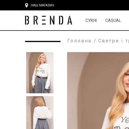
НАШ МАГАЗИН
СУКНІ
CASUAL
Головна
/
Светри і 