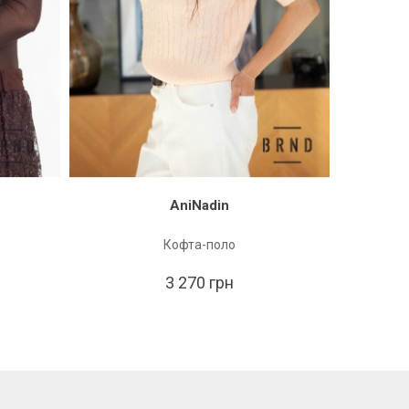
AniNadin
Кофта-поло
2 
3 270 грн