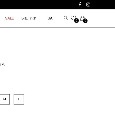
SALE
ВІДГУКИ
UA
0
0
870
M
L