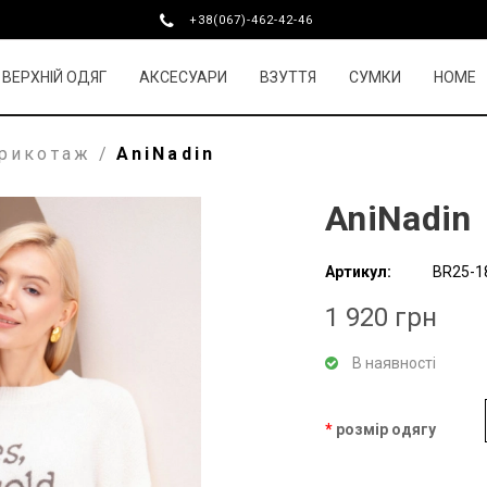
+38(067)-462-42-46
ВЕРХНІЙ ОДЯГ
АКСЕСУАРИ
ВЗУТТЯ
СУМКИ
HOME
трикотаж
/
AniNadin
AniNadin
Артикул:
BR25-1
1 920 грн
В наявності
розмір одягу