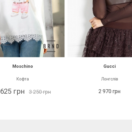
Moschino
Gucci
Кофта
Лонгслів
 625 грн
2 970 грн
3 250 грн