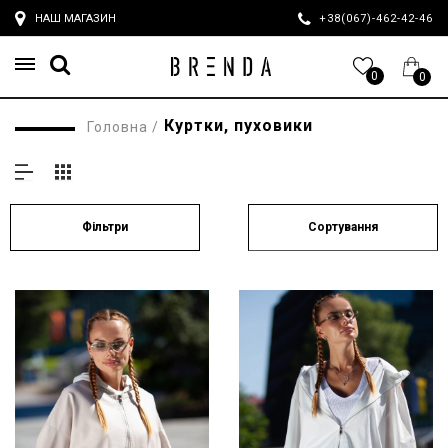
НАШ МАГАЗИН
+38(067)-462-42-4
0
0
Куртки, пуховики
Головна
/
Сортування
Фільтри