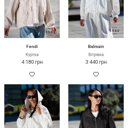
Fendi
Balmain
Куртка
Вітрівка
4 180 грн
3 440 грн