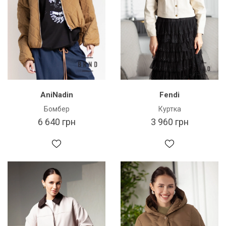
AniNadin
Fendi
Бомбер
Куртка
6 640 грн
3 960 грн