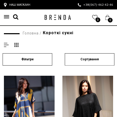
НАШ МАГАЗИН
+38(067)-462-42-4
0
0
Короткі сукні
Головна
/
Сортування
Фільтри