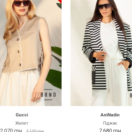
Gucci
AniNadin
Жилет
Піджак
2 070 грн
7 680 грн
4 140 грн