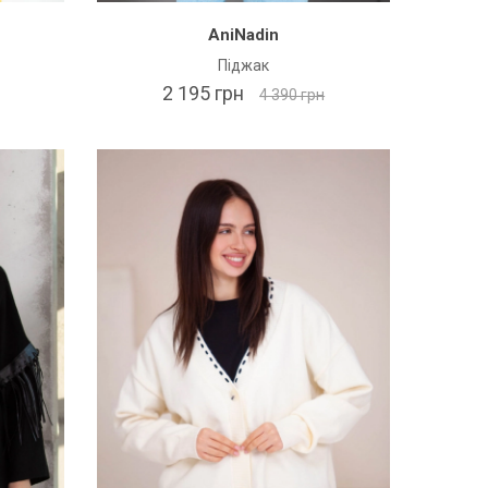
AniNadin
Піджак
2 195 грн
4 390 грн