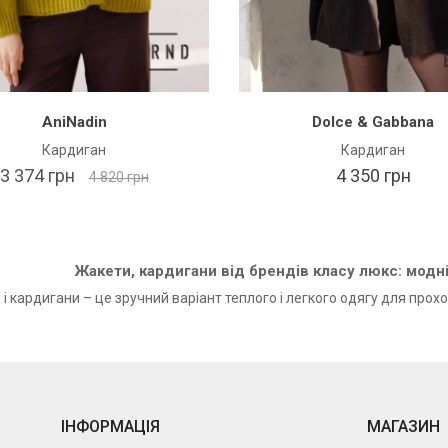
AniNadin
Dolce & Gabbana
Кардиган
Кардиган
3 374 грн
4 350 грн
4 820 грн
Жакети, кардигани від брендів класу люкс: модн
і кардигани – це зручний варіант теплого і легкого одягу для прох
ІНФОРМАЦІЯ
МАГАЗИН