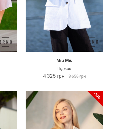
Miu Miu
Піджак
4 325 грн
8 650 грн
-50%