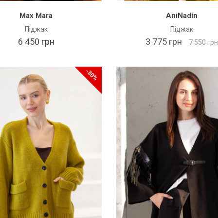
Max Mara
AniNadin
Піджак
Піджак
6 450 грн
3 775 грн
7 550 грн
-30%