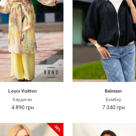
Louis Vuitton
Balmain
Кардиган
Бомбер
4 890 грн
7 340 грн
-50%