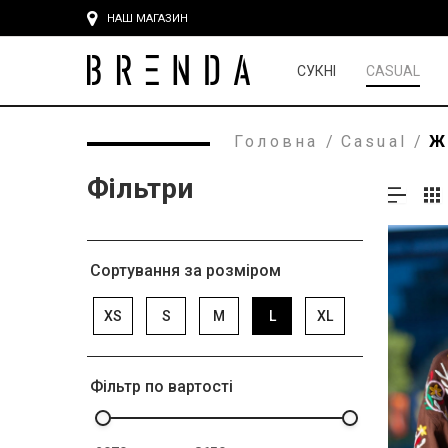
НАШ МАГАЗИН
СУКНІ
CASUAL
Головна
/
Casual
/
Ж
Фільтри
Сортування за розміром
XS
S
M
L
XL
Фільтр по вартості