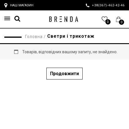
НАШ МАГАЗИН
+38(067)-462-42-4
0
0
Светри і трикотаж
Головна
/
Товарів, відповідних вашому запиту, не знайдено.
Продовжити