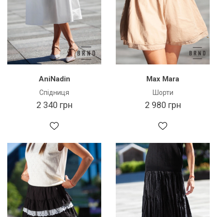
AniNadin
Max Mara
Спідниця
Шорти
2 340 грн
2 980 грн