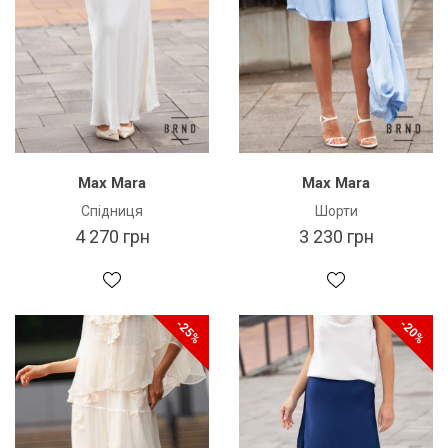
Max Mara
Max Mara
Спідниця
Шорти
4 270 грн
3 230 грн
-25%
-20%