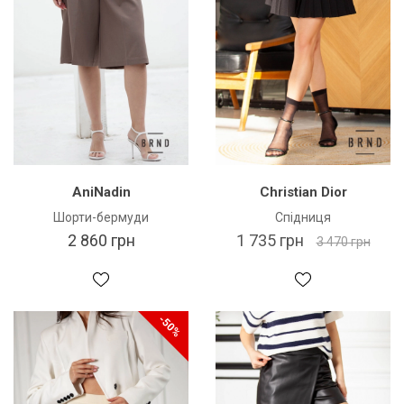
AniNadin
Christian Dior
Шорти-бермуди
Спідниця
2 860 грн
1 735 грн
3 470 грн
-50%