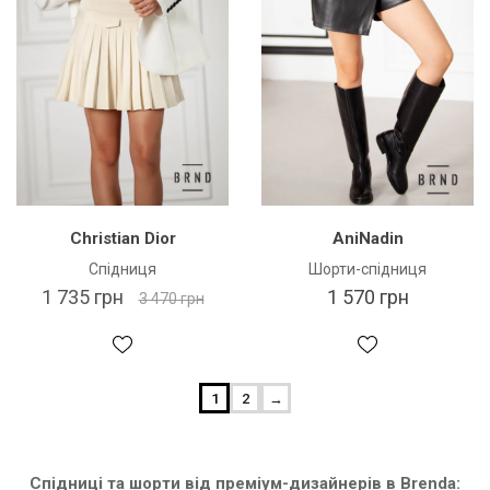
Christian Dior
AniNadin
Спідниця
Шорти-спідниця
1 735 грн
1 570 грн
3 470 грн
1
2
→
Спідниці та шорти від преміум-дизайнерів в Brenda: