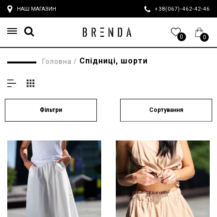
НАШ МАГАЗИН
+38(067)-462-42-4
0
0
Спідниці, шорти
Головна
/
Сортування
Фільтри