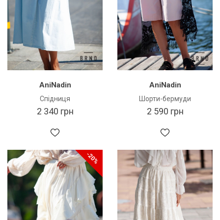
AniNadin
AniNadin
Спідниця
Шорти-бермуди
2 340 грн
2 590 грн
-20%