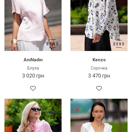
AniNadin
Kenzo
Блуза
Сорочка
3 020 грн
3 470 грн