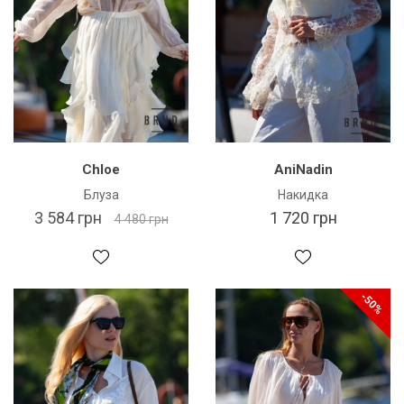
Chloe
AniNadin
Блуза
Накидка
3 584 грн
1 720 грн
4 480 грн
-50%