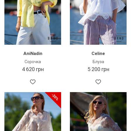
AniNadin
Celine
Сорочка
Блуза
4 620 грн
5 200 грн
-20%