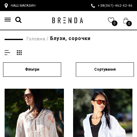
НАШ МАГАЗИН
+38(067)-462-42-4
0
0
Блузи, сорочки
Головна
/
Сортування
Фільтри