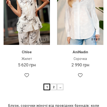
Chloe
AniNadin
Жилет
Сорочка
5 620 грн
2 990 грн
1
2
→
Блузи, сорочки жіночі від провідних брендів: коли