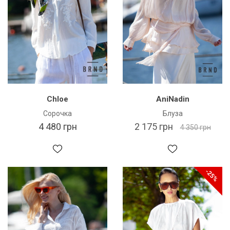
Chloe
AniNadin
Сорочка
Блуза
4 480 грн
2 175 грн
4 350 грн
-25%