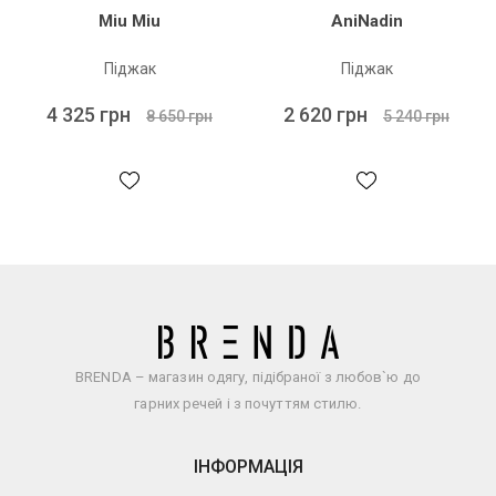
Miu Miu
AniNadin
Піджак
Піджак
4 325 грн
2 620 грн
8 650 грн
5 240 грн
BRENDA – магазин одягу, підібраної з любов`ю до
гарних речей і з почуттям стилю.
ІНФОРМАЦІЯ