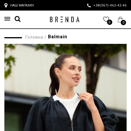
НАШ МАГАЗИН
+38(067)-462-42-4
0
0
Balmain
Головна
/