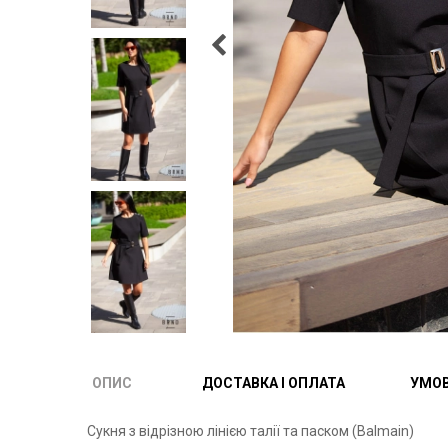
ОПИС
ДОСТАВКА І ОПЛАТА
УМОВ
Сукня з відрізною лінією талії та паском (Balmain)