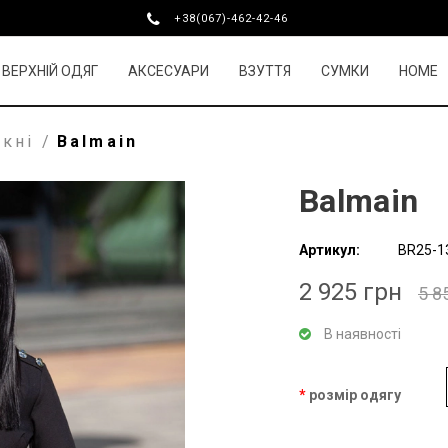
+38(067)-462-42-46
ВЕРХНІЙ ОДЯГ
АКСЕСУАРИ
ВЗУТТЯ
СУМКИ
HOME
укні
/
Balmain
Balmain
Артикул:
BR25-1
2 925 грн
5 8
В наявності
розмір одягу