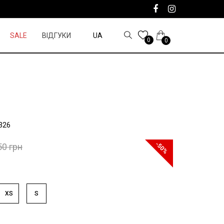
SALE
ВІДГУКИ
UA
0
0
326
-50%
50 грн
XS
S