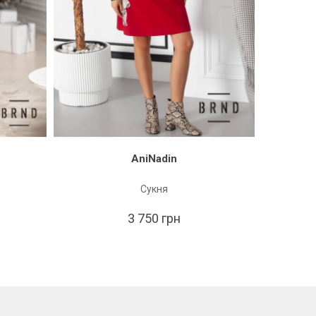
AniNadin
Сукня
2 
3 750 грн