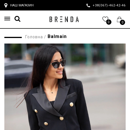
НАШ МАГАЗИН
+38(067)-462-42-4
0
0
Balmain
Головна
/