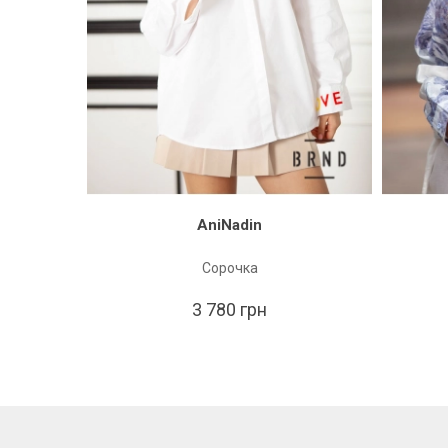
AniNadin
Сорочка
3 780 грн