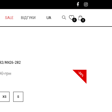
SALE
ВІДГУКИ
UA
0
0
82/AN26-282
-50%
90 грн
XS
S