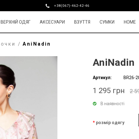
+38(067)-462-42-46
ВЕРХНІЙ ОДЯГ
АКСЕСУАРИ
ВЗУТТЯ
СУМКИ
HOME
рочки
/
AniNadin
AniNadin
Артикул:
BR26-2
1 295 грн
2 5
В наявності
розмір одягу