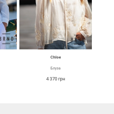
Chloe
Блуза
1 
4 370 грн