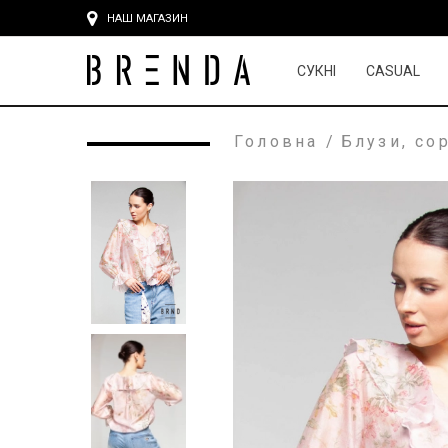
НАШ МАГАЗИН
СУКНІ
CASUAL
Головна
/
Блузи, со