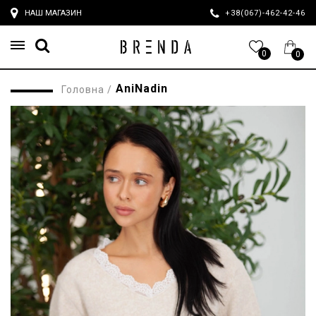
НАШ МАГАЗИН
+38(067)-462-42-4
0
0
AniNadin
Головна
/