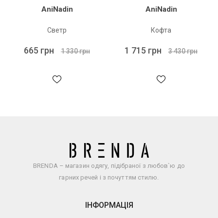
AniNadin
AniNadin
Светр
Кофта
665 грн
1 715 грн
1 330 грн
3 430 грн
BRENDA – магазин одягу, підібраної з любов`ю до
гарних речей і з почуттям стилю.
ІНФОРМАЦІЯ