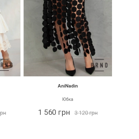
AniNadin
Юбка
1 560 грн
грн
3 120 грн