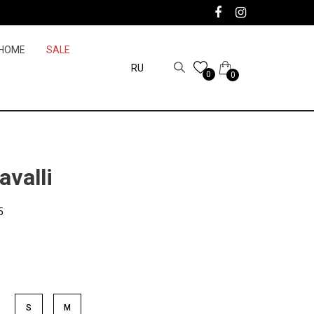
HOME
SALE
RU
0
0
avalli
5
S
M