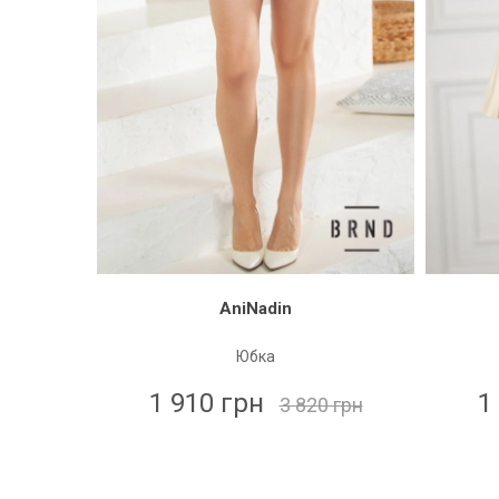
AniNadin
Юбка
1 910 грн
1
3 820 грн