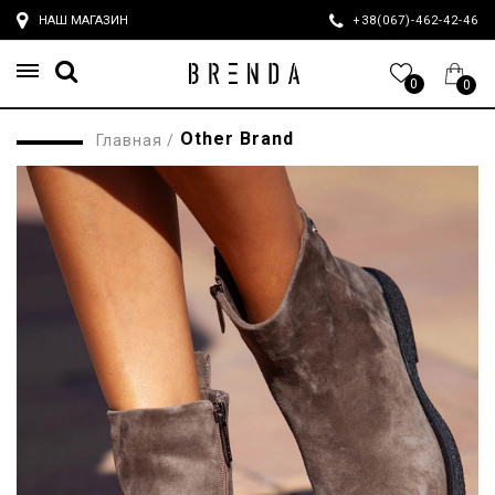
НАШ МАГАЗИН
+38(067)-462-42-4
0
0
Other Brand
Главная
/