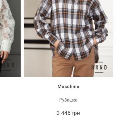
Moschino
Рубашка
3 
3 445 грн