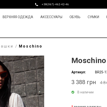
+38(067)-462-42-46
ВЕРХНЯЯ ОДЕЖДА
АКСЕССУАРЫ
ОБУВЬ
СУМКИ
башки
/
Moschino
Moschino
Артикул:
BR25-1
3 388 грн
4 8
В наличии
размер одежды