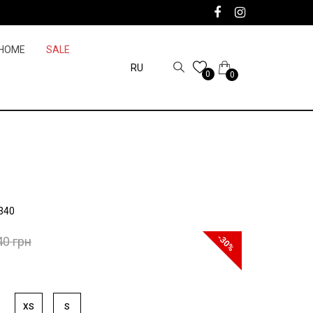
HOME
SALE
RU
0
0
340
-30%
40 грн
XS
S