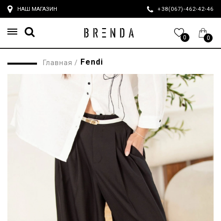
НАШ МАГАЗИН
+38(067)-462-42-4
0
0
Fendi
Главная
/