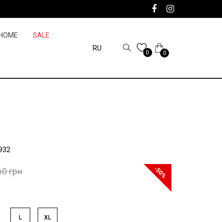
HOME
SALE
RU
0
0
932
-50%
60 грн
L
XL