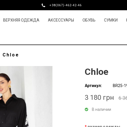
+38(067)-462-42-46
ВЕРХНЯЯ ОДЕЖДА
АКСЕССУАРЫ
ОБУВЬ
СУМКИ
/
Chloe
Chloe
Артикул:
BR25-1
3 180 грн
6 3
В наличии
размер одежды