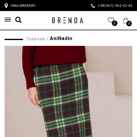
НАШ МАГАЗИН
+38(067)-462-42-4
0
0
AniNadin
Главная
/