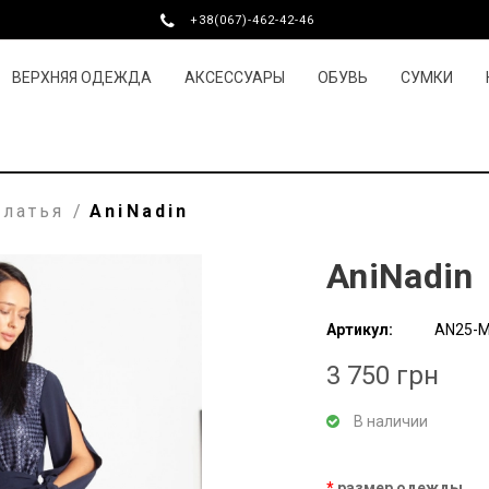
+38(067)-462-42-46
ВЕРХНЯЯ ОДЕЖДА
АКСЕССУАРЫ
ОБУВЬ
СУМКИ
латья
/
AniNadin
AniNadin
Артикул:
AN25-
3 750 грн
В наличии
размер одежды