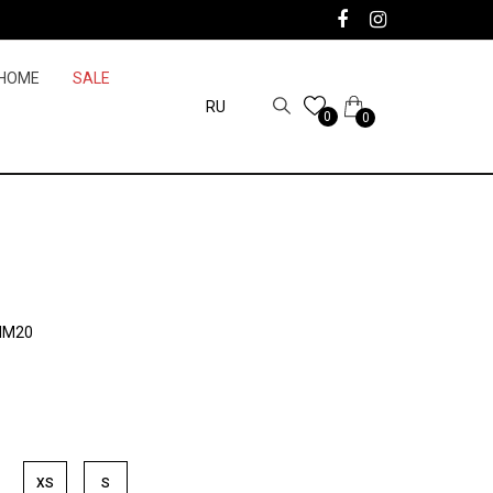
HOME
SALE
RU
0
0
MM20
XS
S